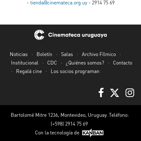
-
tienda@cinemateca.org.uy
- 2914 75 69
Noticias
·
Boletín
·
Salas
·
Archivo Fílmico
·
Institucional
·
CDC
·
¿Quiénes somos?
·
Contacto
·
Regalá cine
·
Los socios programan
Bartolomé Mitre 1236, Montevideo, Uruguay. Teléfono:
(+598) 2914 75 69
Con la tecnología de