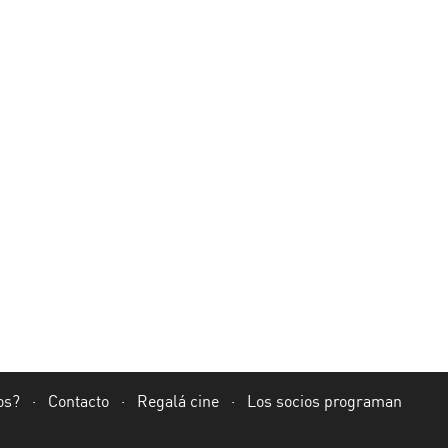
os?
·
Contacto
·
Regalá cine
·
Los socios programan