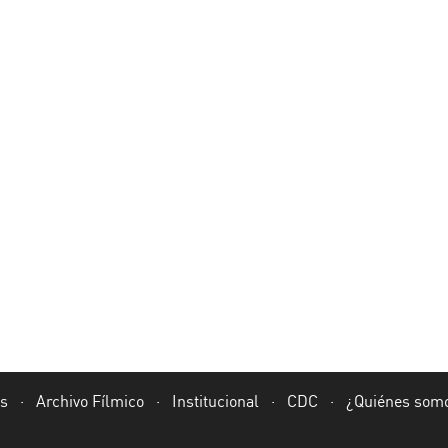
as
·
Archivo Fílmico
·
Institucional
·
CDC
·
¿Quiénes som