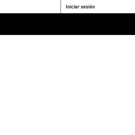
Iniciar sesión
U
+Cinemateca
Tienda
Parking