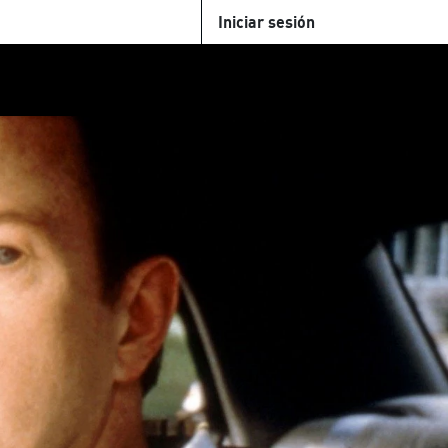
Iniciar sesión
U
+Cinemateca
Tienda
Parking