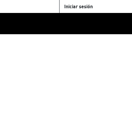
Iniciar sesión
U
+Cinemateca
Tienda
Parking