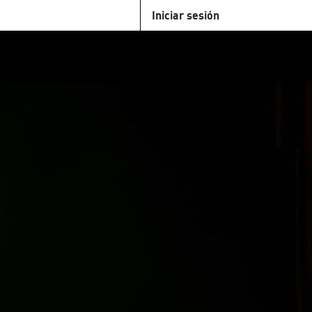
Iniciar sesión
U
+Cinemateca
Tienda
Parking