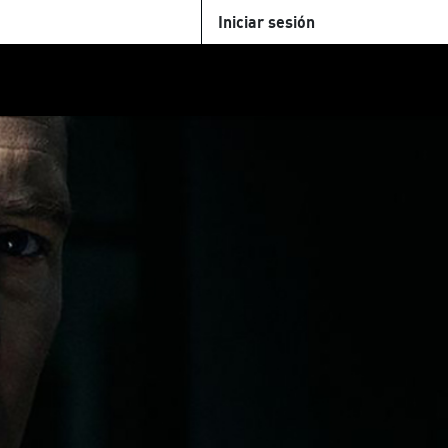
Iniciar sesión
U
+Cinemateca
Tienda
Parking